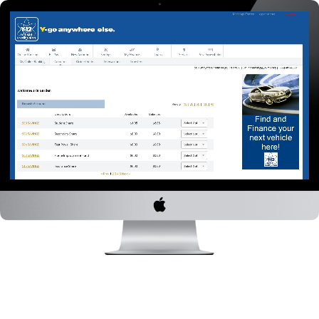
1/27
AppDemoStore